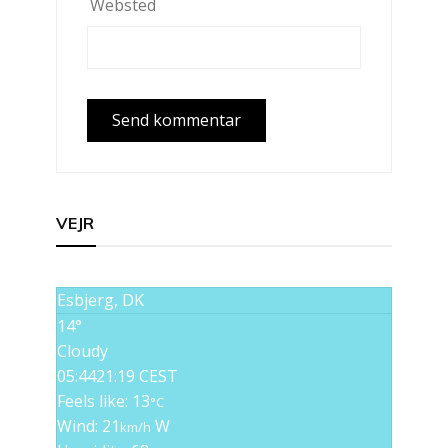
Websted
VEJR
Esbjerg, DK
14°
Cloudy
05:44
21:19 CEST
Feels like: 13
°C
Wind: 21
W
km/h