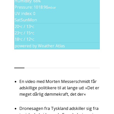
Humidity: 68
%
Pressure: 1018.96
mbar
UV index: 0
Sat
Sun
Mon
20
/ 13
°C
°C
23
/ 15
°C
°C
18
/ 12
°C
°C
powered by
Weather Atlas
RSS
En video med Morten Messerschmidt får
adskillige politikere til at lange ud: »Det er
meget dårlig dømmekraft, det der«
Dronesagen fra Tyskland adskiller sig fra