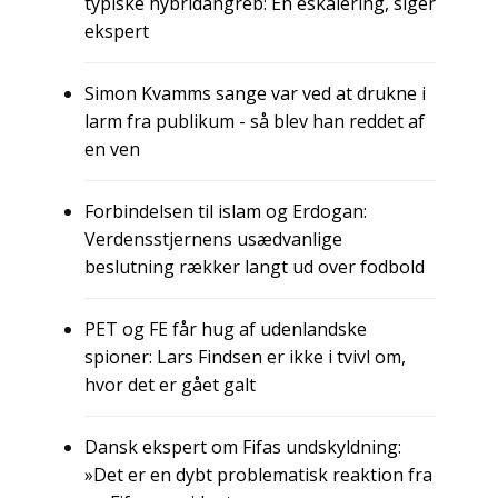
typiske hybridangreb: En eskalering, siger
ekspert
Simon Kvamms sange var ved at drukne i
larm fra publikum - så blev han reddet af
en ven
Forbindelsen til islam og Erdogan:
Verdensstjernens usædvanlige
beslutning rækker langt ud over fodbold
PET og FE får hug af udenlandske
spioner: Lars Findsen er ikke i tvivl om,
hvor det er gået galt
Dansk ekspert om Fifas undskyldning:
»Det er en dybt problematisk reaktion fra