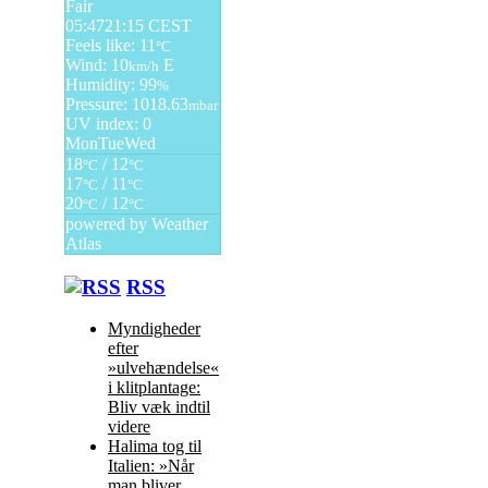
Fair
05:47
21:15 CEST
Feels like: 11
°C
Wind: 10
E
km/h
Humidity: 99
%
Pressure: 1018.63
mbar
UV index: 0
Mon
Tue
Wed
18
/ 12
°C
°C
17
/ 11
°C
°C
20
/ 12
°C
°C
powered by
Weather
Atlas
RSS
Myndigheder
efter
»ulvehændelse«
i klitplantage:
Bliv væk indtil
videre
Halima tog til
Italien: »Når
man bliver