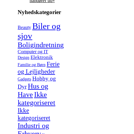
håndører ud«
Nyhedskategorier
Biler og
Beauty
sjov
Boligindretning
Computer og IT
Elektronik
Design
Ferie
Familie og Børn
og Lejligheder
Hobby og
Gadgets
Hus og
Dyr
Have
Ikke
kategoriseret
Ikke
kategoriseret
Industri og
Erhverv