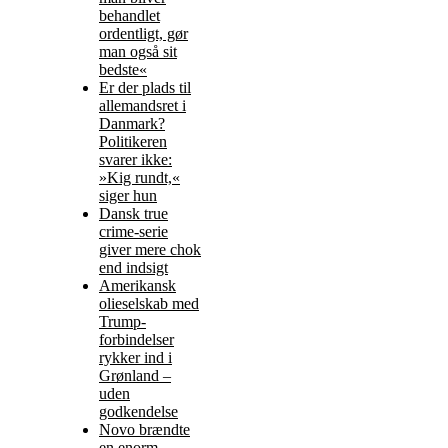
behandlet
ordentligt, gør
man også sit
bedste«
Er der plads til
allemandsret i
Danmark?
Politikeren
svarer ikke:
»Kig rundt,«
siger hun
Dansk true
crime-serie
giver mere chok
end indsigt
Amerikansk
olieselskab med
Trump-
forbindelser
rykker ind i
Grønland –
uden
godkendelse
Novo brændte
en enorm