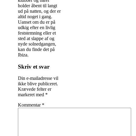
klubber og barer
holder åbent til langt
ud på natten, og der er
altid noget i gang.
Uanset om du er på
udkig efter en livlig
feststemning eller et
sted at slappe af og
nyde solnedgangen,
kan du finde det på
Ibiza.
Indlægsnavigation
Skriv et svar
Din e-mailadresse vil
ikke blive publiceret.
Krævede felter er
markeret med
*
Kommentar
*