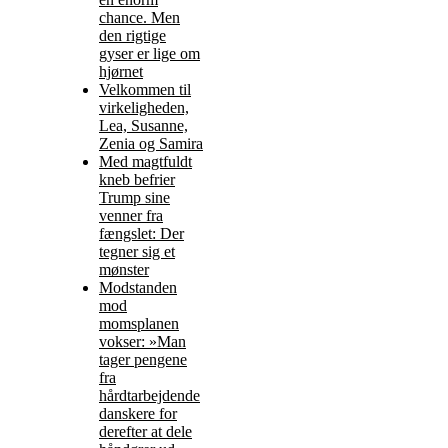
chance. Men
den rigtige
gyser er lige om
hjørnet
Velkommen til
virkeligheden,
Lea, Susanne,
Zenia og Samira
Med magtfuldt
kneb befrier
Trump sine
venner fra
fængslet: Der
tegner sig et
mønster
Modstanden
mod
momsplanen
vokser: »Man
tager pengene
fra
hårdtarbejdende
danskere for
derefter at dele