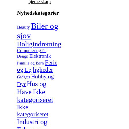
hjerne skarp
Nyhedskategorier
Biler og
Beauty
sjov
Boligindretning
Computer og IT
Elektronik
Design
Ferie
Familie og Børn
og Lejligheder
Hobby og
Gadgets
Hus og
Dyr
Have
Ikke
kategoriseret
Ikke
kategoriseret
Industri og