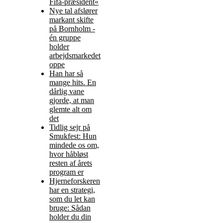
Fifa-præsident«
Nye tal afslører
markant skifte
på Bornholm -
én gruppe
holder
arbejdsmarkedet
oppe
Han har så
mange hits. En
dårlig vane
gjorde, at man
glemte alt om
det
Tidlig sejr på
Smukfest: Hun
mindede os om,
hvor håbløst
resten af årets
program er
Hjerneforskeren
har en strategi,
som du let kan
bruge: Sådan
holder du din