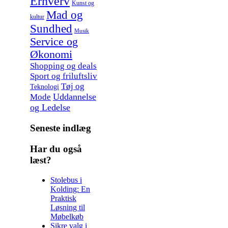
Erhverv
Kunst og
Mad og
kultur
Sundhed
Musik
Service og
Økonomi
Shopping og deals
Sport og friluftsliv
Tøj og
Teknologi
Uddannelse
Mode
og Ledelse
Seneste indlæg
Har du også
læst?
Stolebus i
Kolding: En
Praktisk
Løsning til
Møbelkøb
Sikre valg i