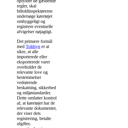
opfylder de gældende
regler, skal
biltoldinspektørerne
undersøge køretøjet
omhyggeligt og
registrere eventuelle
afvigelser nøjagtigt.
Det primære formål
med
Toldsyn
er at
sikre, at alle
importerede eller
eksporterede varer
overholder de
relevante love og
bestemmelser
vedrørende
beskatning, sikkerhed
og miljøstandarder.
Dette omfatter kontrol
af, at køretøjet har de
relevante dokumenter,
der viser dets
registrering, betalte
afgifter,