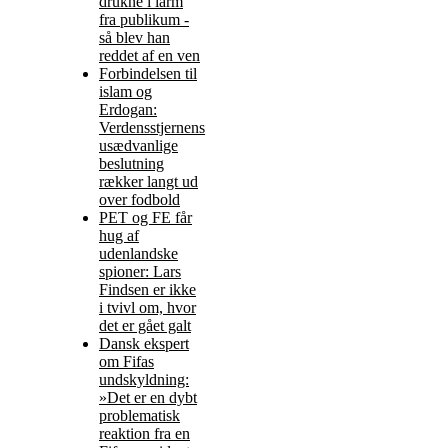
drukne i larm
fra publikum -
så blev han
reddet af en ven
Forbindelsen til
islam og
Erdogan:
Verdensstjernens
usædvanlige
beslutning
rækker langt ud
over fodbold
PET og FE får
hug af
udenlandske
spioner: Lars
Findsen er ikke
i tvivl om, hvor
det er gået galt
Dansk ekspert
om Fifas
undskyldning:
»Det er en dybt
problematisk
reaktion fra en