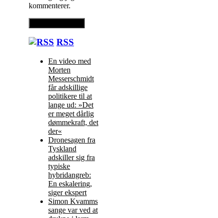
kommenterer.
RSS
En video med
Morten
Messerschmidt
får adskillige
politikere til at
lange ud: »Det
er meget dårlig
dømmekraft, det
der«
Dronesagen fra
Tyskland
adskiller sig fra
typiske
hybridangreb:
En eskalering,
siger ekspert
Simon Kvamms
sange var ved at