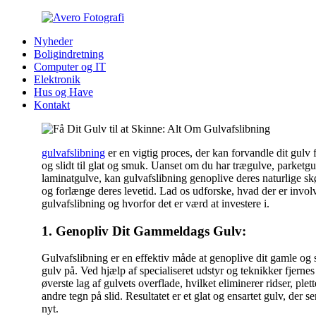
Nyheder
Boligindretning
Computer og IT
Elektronik
Hus og Have
Kontakt
gulvafslibning
er en vigtig proces, der kan forvandle dit gulv 
og slidt til glat og smuk. Uanset om du har trægulve, parketgu
laminatgulve, kan gulvafslibning genoplive deres naturlige s
og forlænge deres levetid. Lad os udforske, hvad der er involv
gulvafslibning og hvorfor det er værd at investere i.
1. Genopliv Dit Gammeldags Gulv:
Gulvafslibning er en effektiv måde at genoplive dit gamle og s
gulv på. Ved hjælp af specialiseret udstyr og teknikker fjernes
øverste lag af gulvets overflade, hvilket eliminerer ridser, plet
andre tegn på slid. Resultatet er et glat og ensartet gulv, der s
nyt.