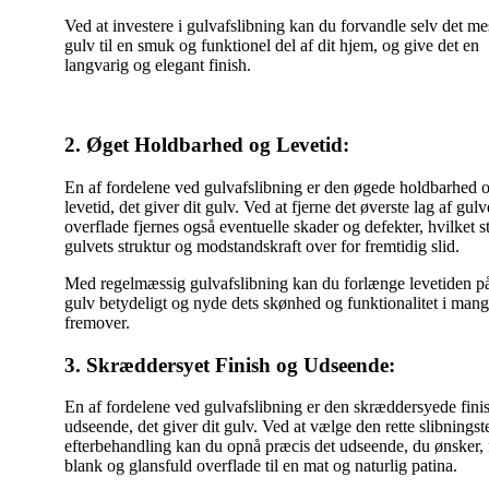
Ved at investere i gulvafslibning kan du forvandle selv det mes
gulv til en smuk og funktionel del af dit hjem, og give det en
langvarig og elegant finish.
2. Øget Holdbarhed og Levetid:
En af fordelene ved gulvafslibning er den øgede holdbarhed 
levetid, det giver dit gulv. Ved at fjerne det øverste lag af gulv
overflade fjernes også eventuelle skader og defekter, hvilket s
gulvets struktur og modstandskraft over for fremtidig slid.
Med regelmæssig gulvafslibning kan du forlænge levetiden på
gulv betydeligt og nyde dets skønhed og funktionalitet i mang
fremover.
3. Skræddersyet Finish og Udseende:
En af fordelene ved gulvafslibning er den skræddersyede fini
udseende, det giver dit gulv. Ved at vælge den rette slibnings
efterbehandling kan du opnå præcis det udseende, du ønsker, 
blank og glansfuld overflade til en mat og naturlig patina.