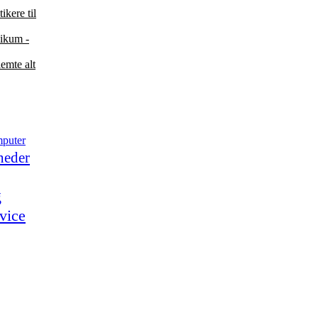
ikere til
likum -
emte alt
puter
heder
g
vice