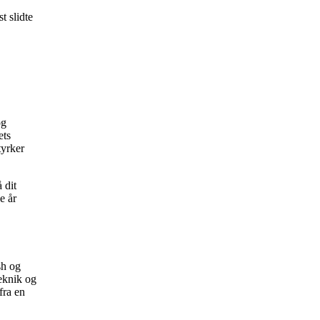
t slidte
og
ets
tyrker
 dit
e år
sh og
teknik og
fra en