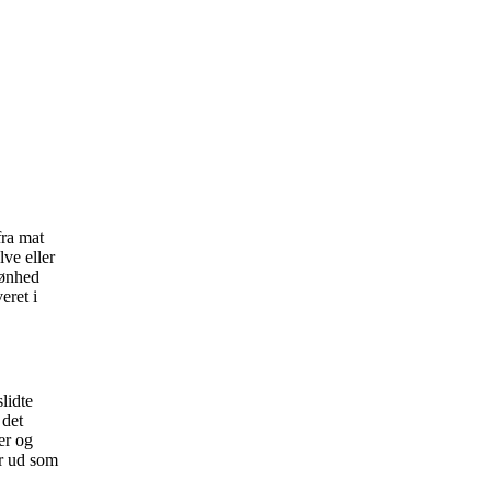
fra mat
lve eller
kønhed
eret i
lidte
 det
ter og
er ud som