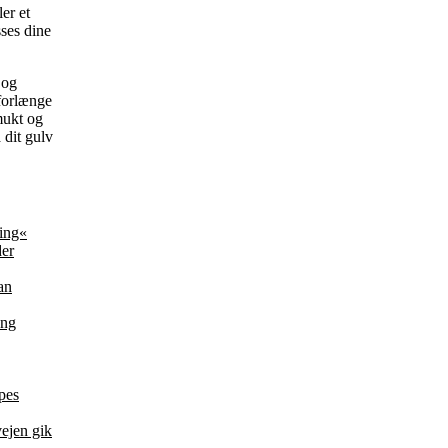
er et
sses dine
 og
 forlænge
mukt og
 dit gulv
ring«
der
an
ang
pes
vejen gik