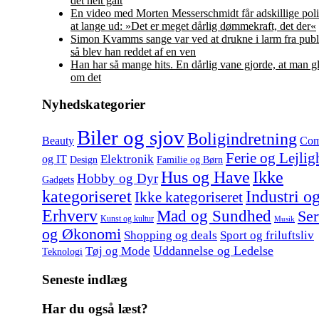
det helt galt
En video med Morten Messerschmidt får adskillige polit
at lange ud: »Det er meget dårlig dømmekraft, det der«
Simon Kvamms sange var ved at drukne i larm fra pub
så blev han reddet af en ven
Han har så mange hits. En dårlig vane gjorde, at man gl
om det
Nyhedskategorier
Biler og sjov
Boligindretning
Beauty
Com
Ferie og Lejlig
Elektronik
og IT
Design
Familie og Børn
Hus og Have
Ikke
Hobby og Dyr
Gadgets
kategoriseret
Industri o
Ikke kategoriseret
Erhverv
Mad og Sundhed
Ser
Kunst og kultur
Musik
og Økonomi
Shopping og deals
Sport og friluftsliv
Uddannelse og Ledelse
Tøj og Mode
Teknologi
Seneste indlæg
Har du også læst?