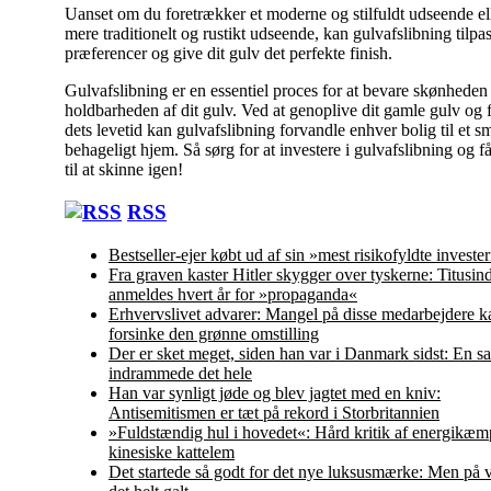
Uanset om du foretrækker et moderne og stilfuldt udseende ell
mere traditionelt og rustikt udseende, kan gulvafslibning tilpa
præferencer og give dit gulv det perfekte finish.
Gulvafslibning er en essentiel proces for at bevare skønheden
holdbarheden af dit gulv. Ved at genoplive dit gamle gulv og
dets levetid kan gulvafslibning forvandle enhver bolig til et s
behageligt hjem. Så sørg for at investere i gulvafslibning og få
til at skinne igen!
Indlægsnavigation
RSS
Bestseller-ejer købt ud af sin »mest risikofyldte investe
Fra graven kaster Hitler skygger over tyskerne: Titusin
anmeldes hvert år for »propaganda«
Erhvervslivet advarer: Mangel på disse medarbejdere k
forsinke den grønne omstilling
Der er sket meget, siden han var i Danmark sidst: En s
indrammede det hele
Han var synligt jøde og blev jagtet med en kniv:
Antisemitismen er tæt på rekord i Storbritannien
»Fuldstændig hul i hovedet«: Hård kritik af energikæm
kinesiske kattelem
Det startede så godt for det nye luksusmærke: Men på 