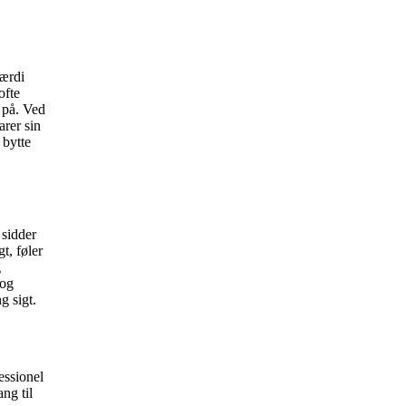
værdi
ofte
t på. Ved
arer sin
 bytte
 sidder
t, føler
g
 og
g sigt.
essionel
ang til