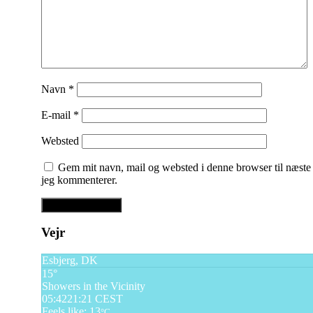
Navn
*
E-mail
*
Websted
Gem mit navn, mail og websted i denne browser til næste
jeg kommenterer.
Vejr
Esbjerg, DK
15°
Showers in the Vicinity
05:42
21:21 CEST
Feels like: 13
°C