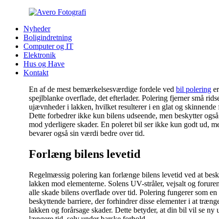
Nyheder
Boligindretning
Computer og IT
Elektronik
Hus og Have
Kontakt
En af de mest bemærkelsesværdige fordele ved
bil polering
er
spejlblanke overflade, det efterlader. Polering fjerner små rids
ujævnheder i lakken, hvilket resulterer i en glat og skinnende 
Dette forbedrer ikke kun bilens udseende, men beskytter også
mod yderligere skader. En poleret bil ser ikke kun godt ud, m
bevarer også sin værdi bedre over tid.
Forlæng bilens levetid
Regelmæssig polering kan forlænge bilens levetid ved at besk
lakken mod elementerne. Solens UV-stråler, vejsalt og forure
alle skade bilens overflade over tid. Polering fungerer som en
beskyttende barriere, der forhindrer disse elementer i at trænge
lakken og forårsage skader. Dette betyder, at din bil vil se ny 
længere tid, selv under barske forhold.