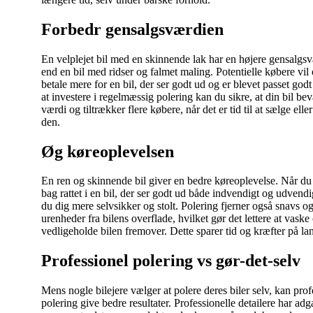
Forbedr gensalgsværdien
En velplejet bil med en skinnende lak har en højere gensalgs
end en bil med ridser og falmet maling. Potentielle købere vil 
betale mere for en bil, der ser godt ud og er blevet passet god
at investere i regelmæssig polering kan du sikre, at din bil bev
værdi og tiltrækker flere købere, når det er tid til at sælge eller
den.
Øg køreoplevelsen
En ren og skinnende bil giver en bedre køreoplevelse. Når du
bag rattet i en bil, der ser godt ud både indvendigt og udvendig
du dig mere selvsikker og stolt. Polering fjerner også snavs o
urenheder fra bilens overflade, hvilket gør det lettere at vaske
vedligeholde bilen fremover. Dette sparer tid og kræfter på lan
Professionel polering vs gør-det-selv
Mens nogle bilejere vælger at polere deres biler selv, kan prof
polering give bedre resultater. Professionelle detailere har adg