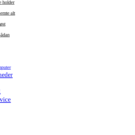
e holder
emte alt
øst
 Sådan
puter
heder
g
vice