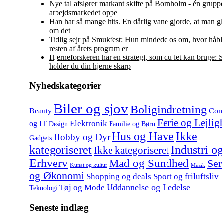
Nye tal afslører markant skifte på Bornholm - én grupp
arbejdsmarkedet oppe
Han har så mange hits. En dårlig vane gjorde, at man gl
om det
Tidlig sejr på Smukfest: Hun mindede os om, hvor håbl
resten af årets program er
Hjerneforskeren har en strategi, som du let kan bruge:
holder du din hjerne skarp
Nyhedskategorier
Biler og sjov
Boligindretning
Beauty
Com
Ferie og Lejlig
Elektronik
og IT
Design
Familie og Børn
Hus og Have
Ikke
Hobby og Dyr
Gadgets
kategoriseret
Industri o
Ikke kategoriseret
Erhverv
Mad og Sundhed
Ser
Kunst og kultur
Musik
og Økonomi
Shopping og deals
Sport og friluftsliv
Uddannelse og Ledelse
Tøj og Mode
Teknologi
Seneste indlæg