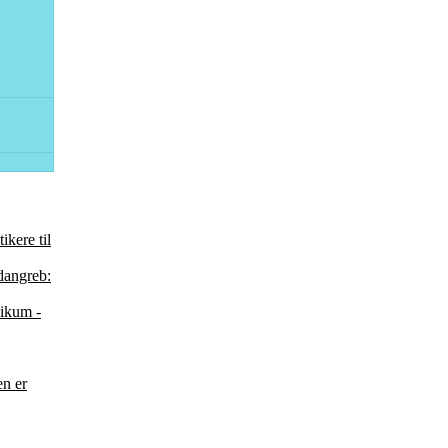
ikere til
idangreb:
likum -
en er