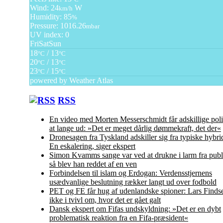
Wind: 24
W
km/h
Humidity: 85
%
Pressure: 1016.26
mbar
UV index: 0
Fri
Sat
Sun
18
/ 13
°C
°C
20
/ 13
°C
°C
23
/ 15
°C
°C
powered by
Weather Atlas
RSS
En video med Morten Messerschmidt får adskillige polit
at lange ud: »Det er meget dårlig dømmekraft, det der«
Dronesagen fra Tyskland adskiller sig fra typiske hybr
En eskalering, siger ekspert
Simon Kvamms sange var ved at drukne i larm fra pub
så blev han reddet af en ven
Forbindelsen til islam og Erdogan: Verdensstjernens
usædvanlige beslutning rækker langt ud over fodbold
PET og FE får hug af udenlandske spioner: Lars Finds
ikke i tvivl om, hvor det er gået galt
Dansk ekspert om Fifas undskyldning: »Det er en dybt
problematisk reaktion fra en Fifa-præsident«