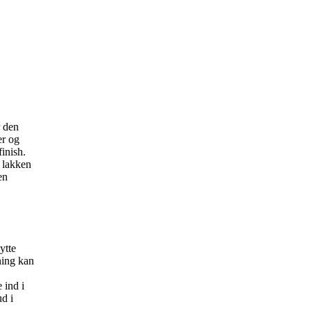
 den
er og
finish.
 lakken
en
ytte
ning kan
 ind i
ud i