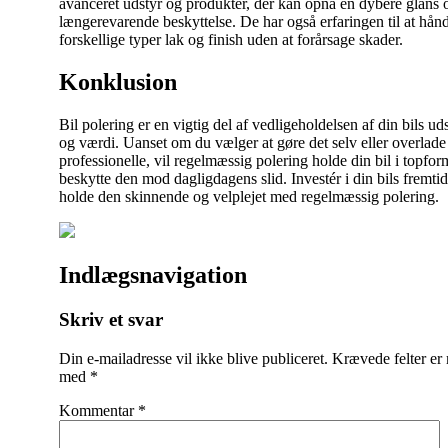
avanceret udstyr og produkter, der kan opnå en dybere glans 
længerevarende beskyttelse. De har også erfaringen til at hånd
forskellige typer lak og finish uden at forårsage skader.
Konklusion
Bil polering er en vigtig del af vedligeholdelsen af din bils u
og værdi. Uanset om du vælger at gøre det selv eller overlade d
professionelle, vil regelmæssig polering holde din bil i topfo
beskytte den mod dagligdagens slid. Investér i din bils fremtid
holde den skinnende og velplejet med regelmæssig polering.
Indlægsnavigation
Skriv et svar
Din e-mailadresse vil ikke blive publiceret.
Krævede felter er
med
*
Kommentar
*