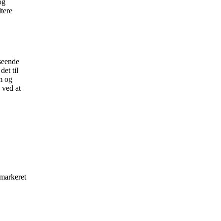
og
tere
dseende
et til
rm og
 ved at
 markeret