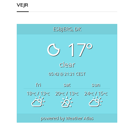
VEJR
ESBJERG, DK
17°
clear
05:42
21:21 CEST
fri
sat
sun
18
/ 13
20
/ 13
24
/ 15
°C
°C
°C
°C
°C
°C
powered by
Weather Atlas