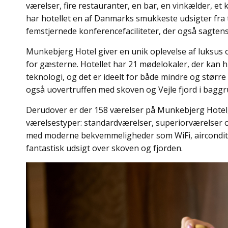
værelser, fire restauranter, en bar, en vinkælder, et
har hotellet en af Danmarks smukkeste udsigter fra ter
femstjernede konferencefaciliteter, der også sagtens
Munkebjerg Hotel giver en unik oplevelse af luksus o
for gæsterne. Hotellet har 21 mødelokaler, der kan h
teknologi, og det er ideelt for både mindre og størr
også uovertruffen med skoven og Vejle fjord i bagg
Derudover er der 158 værelser på Munkebjerg Hotel,
værelsestyper: standardværelser, superiorværelser o
med moderne bekvemmeligheder som WiFi, airconditi
fantastisk udsigt over skoven og fjorden.