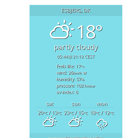
ESBJERG, DK
18°
partly cloudy
05:44
21:19 CEST
feels like: 17
°c
wind: 26
w
km/h
humidity: 57
%
pressure: 1021
mbar
uv index: 6
sat
sun
mon
20
/ 13
23
/ 15
18
/ 12
°C
°C
°C
°C
°C
°C