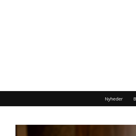
Nyheder
B