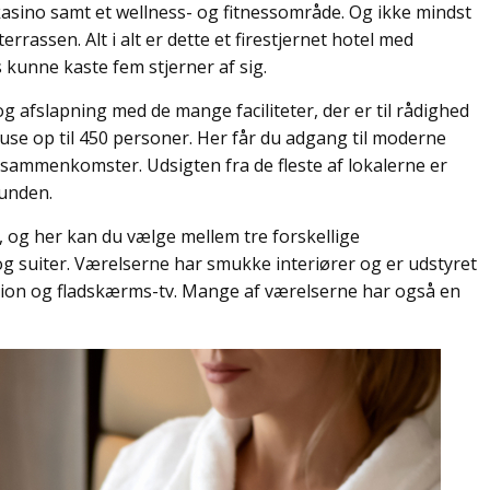
 kasino samt et wellness- og fitnessområde. Og ikke mindst
rassen. Alt i alt er dette et firestjernet hotel med
 kunne kaste fem stjerner af sig.
g afslapning med de mange faciliteter, der er til rådighed
use op til 450 personer. Her får du adgang til moderne
e sammenkomster. Udsigten fra de fleste af lokalerne er
runden.
 og her kan du vælge mellem tre forskellige
g suiter. Værelserne har smukke interiører og er udstyret
on og fladskærms-tv. Mange af værelserne har også en