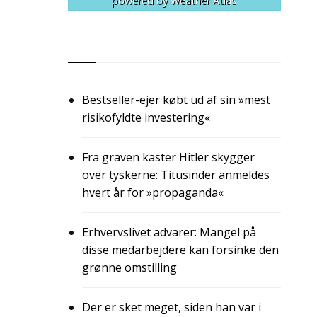
powered by
Weather Atlas
RSS
Bestseller-ejer købt ud af sin »mest
risikofyldte investering«
Fra graven kaster Hitler skygger
over tyskerne: Titusinder anmeldes
hvert år for »propaganda«
Erhvervslivet advarer: Mangel på
disse medarbejdere kan forsinke den
grønne omstilling
Der er sket meget, siden han var i