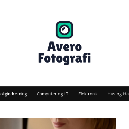
oligindretning
Computer og IT
Elektronik
Hus og Ha