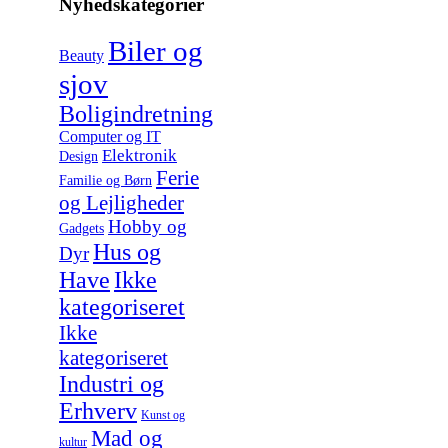
Nyhedskategorier
Biler og
Beauty
sjov
Boligindretning
Computer og IT
Elektronik
Design
Ferie
Familie og Børn
og Lejligheder
Hobby og
Gadgets
Hus og
Dyr
Have
Ikke
kategoriseret
Ikke
kategoriseret
Industri og
Erhverv
Kunst og
Mad og
kultur