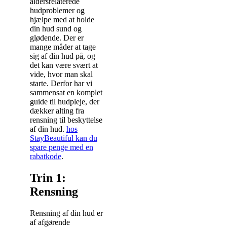
aldersrelaterede
hudproblemer og
hjælpe med at holde
din hud sund og
glødende. Der er
mange måder at tage
sig af din hud på, og
det kan være svært at
vide, hvor man skal
starte. Derfor har vi
sammensat en komplet
guide til hudpleje, der
dækker alting fra
rensning til beskyttelse
af din hud.
hos
StayBeautiful kan du
spare penge med en
rabatkode
.
Trin 1:
Rensning
Rensning af din hud er
af afgørende