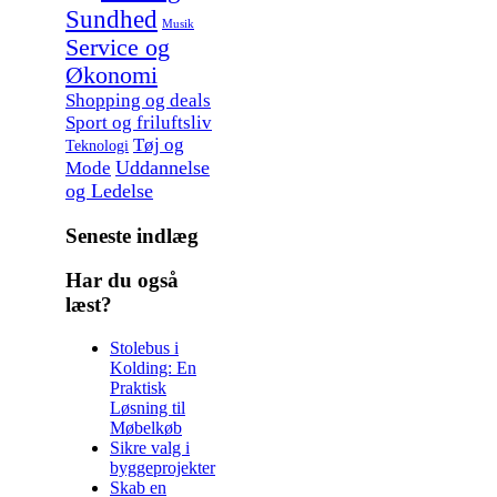
Sundhed
Musik
Service og
Økonomi
Shopping og deals
Sport og friluftsliv
Tøj og
Teknologi
Uddannelse
Mode
og Ledelse
Seneste indlæg
Har du også
læst?
Stolebus i
Kolding: En
Praktisk
Løsning til
Møbelkøb
Sikre valg i
byggeprojekter
Skab en