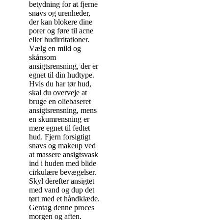
betydning for at fjerne
snavs og urenheder,
der kan blokere dine
porer og føre til acne
eller hudirritationer.
Vælg en mild og
skånsom
ansigtsrensning, der er
egnet til din hudtype.
Hvis du har tør hud,
skal du overveje at
bruge en oliebaseret
ansigtsrensning, mens
en skumrensning er
mere egnet til fedtet
hud. Fjern forsigtigt
snavs og makeup ved
at massere ansigtsvask
ind i huden med blide
cirkulære bevægelser.
Skyl derefter ansigtet
med vand og dup det
tørt med et håndklæde.
Gentag denne proces
morgen og aften.