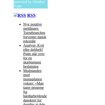
powered by
Weather
Atlas
RSS
Nye positive
meldinger:
Turistbranchen
forventer dansk
rekordår
Analyse: Kvit
eller dobbelt?
Putin står over
for en
skæbnetung
beslutning
Modstanden
mod
momsplanen
vokser: »Man
tager pengene
fra
hårdtarbejdende
danskere for
derefter at dele