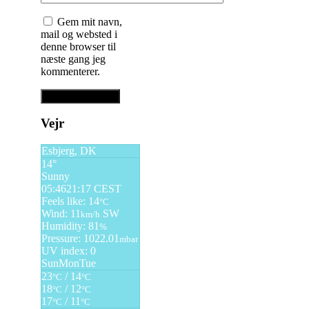
Gem mit navn,
mail og websted i
denne browser til
næste gang jeg
kommenterer.
Vejr
Esbjerg, DK
14°
Sunny
05:46
21:17 CEST
Feels like: 14
°C
Wind: 11
SW
km/h
Humidity: 81
%
Pressure: 1022.01
mbar
UV index: 0
Sun
Mon
Tue
23
/ 14
°C
°C
18
/ 12
°C
°C
17
/ 11
°C
°C