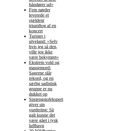
håndører ud«
Fem nørder
leverede et
sjældent
triumftog af en
koncert
Turister i
ulveland: »Selv
hvis jeg så den,
ville jeg ikke
være bekymret«
Ekstrem vold og
massemord:
Sagerne slår
rekord, og en
særlig sadistisk
gruppe er nu
dukket op
Sprængstofekspert
giver sin
vurdering: Så
galt kunne det
være gået i tysk
lufthavn
20 Wildberries-