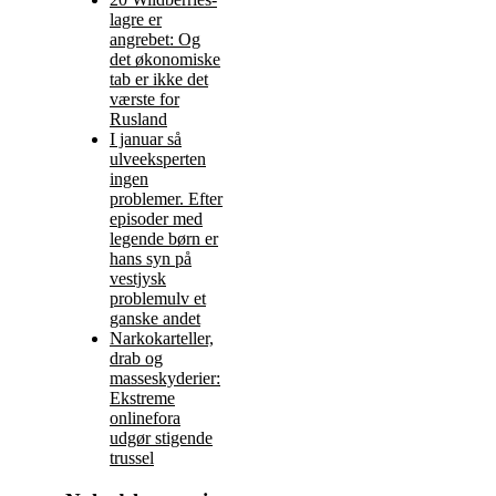
lagre er
angrebet: Og
det økonomiske
tab er ikke det
værste for
Rusland
I januar så
ulveeksperten
ingen
problemer. Efter
episoder med
legende børn er
hans syn på
vestjysk
problemulv et
ganske andet
Narkokarteller,
drab og
masseskyderier:
Ekstreme
onlinefora
udgør stigende
trussel