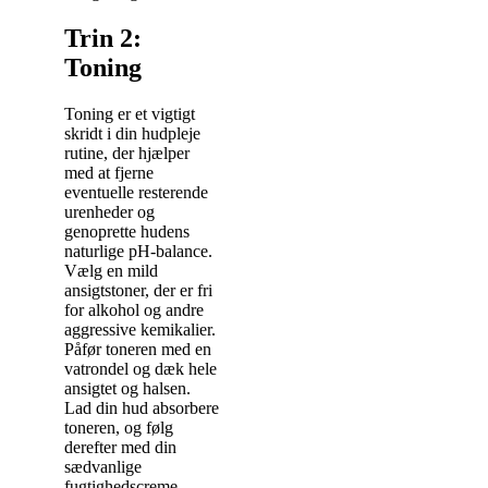
Trin 2:
Toning
Toning er et vigtigt
skridt i din hudpleje
rutine, der hjælper
med at fjerne
eventuelle resterende
urenheder og
genoprette hudens
naturlige pH-balance.
Vælg en mild
ansigtstoner, der er fri
for alkohol og andre
aggressive kemikalier.
Påfør toneren med en
vatrondel og dæk hele
ansigtet og halsen.
Lad din hud absorbere
toneren, og følg
derefter med din
sædvanlige
fugtighedscreme.