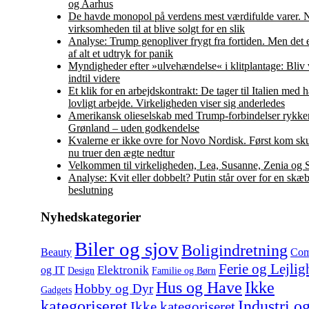
og Aarhus
De havde monopol på verdens mest værdifulde varer. N
virksomheden til at blive solgt for en slik
Analyse: Trump genopliver frygt fra fortiden. Men det 
af alt et udtryk for panik
Myndigheder efter »ulvehændelse« i klitplantage: Bliv
indtil videre
Et klik for en arbejdskontrakt: De tager til Italien med
lovligt arbejde. Virkeligheden viser sig anderledes
Amerikansk olieselskab med Trump-forbindelser rykker
Grønland – uden godkendelse
Kvalerne er ikke ovre for Novo Nordisk. Først kom sku
nu truer den ægte nedtur
Velkommen til virkeligheden, Lea, Susanne, Zenia og 
Analyse: Kvit eller dobbelt? Putin står over for en skæ
beslutning
Nyhedskategorier
Biler og sjov
Boligindretning
Beauty
Com
Ferie og Lejlig
Elektronik
og IT
Design
Familie og Børn
Hus og Have
Ikke
Hobby og Dyr
Gadgets
kategoriseret
Industri o
Ikke kategoriseret