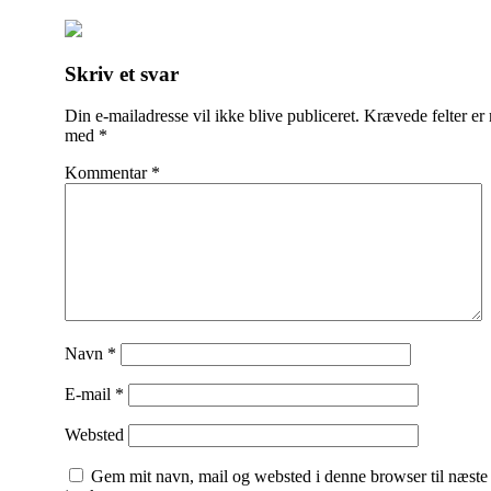
Indlægsnavigation
Skriv et svar
Din e-mailadresse vil ikke blive publiceret.
Krævede felter er
med
*
Kommentar
*
Navn
*
E-mail
*
Websted
Gem mit navn, mail og websted i denne browser til næste