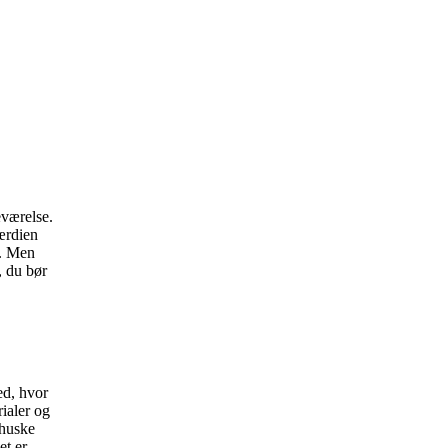
eværelse.
ærdien
e. Men
, du bør
ed, hvor
ialer og
 huske
et er