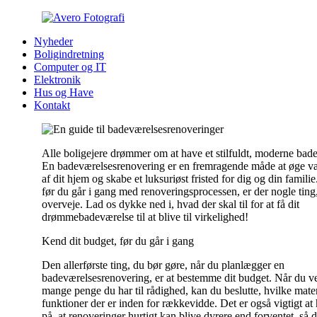
Nyheder
Boligindretning
Computer og IT
Elektronik
Hus og Have
Kontakt
Alle boligejere drømmer om at have et stilfuldt, moderne bad
En badeværelsesrenovering er en fremragende måde at øge v
af dit hjem og skabe et luksuriøst fristed for dig og din famili
før du går i gang med renoveringsprocessen, er der nogle ting
overveje. Lad os dykke ned i, hvad der skal til for at få dit
drømmebadeværelse til at blive til virkelighed!
Kend dit budget, før du går i gang
Den allerførste ting, du bør gøre, når du planlægger en
badeværelsesrenovering, er at bestemme dit budget. Når du v
mange penge du har til rådighed, kan du beslutte, hvilke mater
funktioner der er inden for rækkevidde. Det er også vigtigt at
på, at renoveringer hurtigt kan blive dyrere end forventet, så d