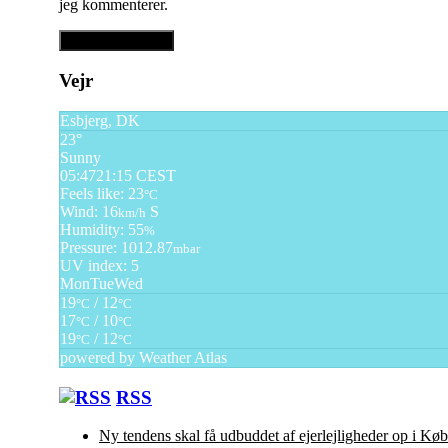
jeg kommenterer.
Vejr
Esbjerg, DK
23°
Sunny
05:47
21:15 CEST
Feels like: 23
°C
Wind: 16
S
km/h
Humidity: 55
%
Pressure: 1012.87
mbar
UV index: 5
Mon
Tue
Wed
19
/ 12
°C
°C
17
/ 10
°C
°C
19
/ 12
°C
°C
powered by
Weather Atlas
RSS
Ny tendens skal få udbuddet af ejerlejligheder op i K