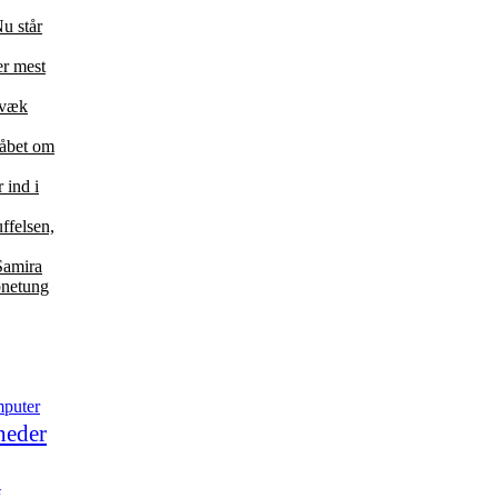
u står
er mest
 væk
 håbet om
 ind i
ffelsen,
Samira
bnetung
puter
heder
g