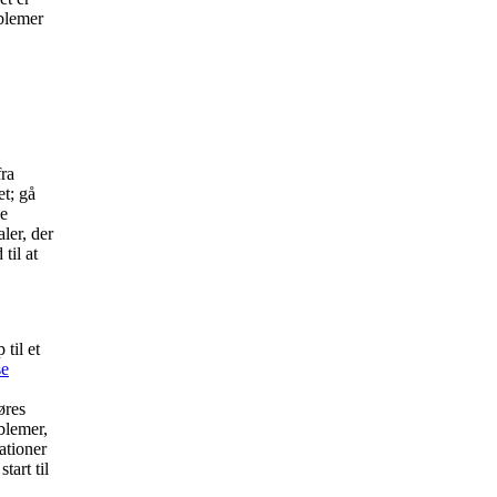
oblemer
fra
et; gå
le
ler, der
til at
til et
se
øres
blemer,
ationer
tart til