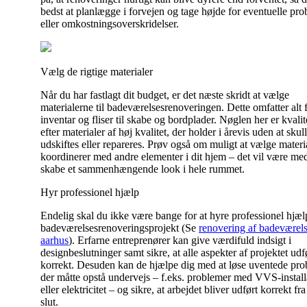
bedst at planlægge i forvejen og tage højde for eventuelle pr
eller omkostningsoverskridelser.
Vælg de rigtige materialer
Når du har fastlagt dit budget, er det næste skridt at vælge
materialerne til badeværelsesrenoveringen. Dette omfatter alt 
inventar og fliser til skabe og bordplader. Nøglen her er kvalit
efter materialer af høj kvalitet, der holder i årevis uden at skul
udskiftes eller repareres. Prøv også om muligt at vælge materia
koordinerer med andre elementer i dit hjem – det vil være med 
skabe et sammenhængende look i hele rummet.
Hyr professionel hjælp
Endelig skal du ikke være bange for at hyre professionel hjælp 
badeværelsesrenoveringsprojekt (Se
renovering af badeværel
aarhus
). Erfarne entreprenører kan give værdifuld indsigt i
designbeslutninger samt sikre, at alle aspekter af projektet udf
korrekt. Desuden kan de hjælpe dig med at løse uventede pro
der måtte opstå undervejs – f.eks. problemer med VVS-install
eller elektricitet – og sikre, at arbejdet bliver udført korrekt fra s
slut.