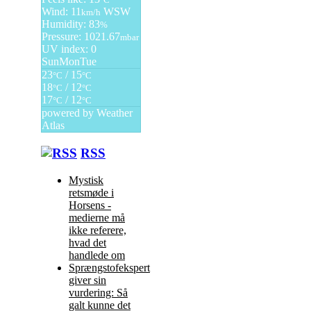
Wind: 11
WSW
km/h
Humidity: 83
%
Pressure: 1021.67
mbar
UV index: 0
Sun
Mon
Tue
23
/ 15
°C
°C
18
/ 12
°C
°C
17
/ 12
°C
°C
powered by
Weather
Atlas
RSS
Mystisk
retsmøde i
Horsens -
medierne må
ikke referere,
hvad det
handlede om
Sprængstofekspert
giver sin
vurdering: Så
galt kunne det