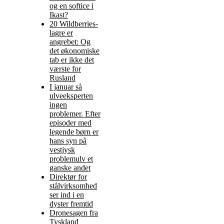
og en softice i
Ikast?
20 Wildberries-
lagre er
angrebet: Og
det økonomiske
tab er ikke det
værste for
Rusland
I januar så
ulveeksperten
ingen
problemer. Efter
episoder med
legende børn er
hans syn på
vestjysk
problemulv et
ganske andet
Direktør for
stålvirksomhed
ser ind i en
dyster fremtid
Dronesagen fra
Tyskland