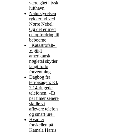
være gået i tysk
lufthavn
Naturstyrelsen
rykker ud ved
Nørre Nebel:
Og det er med
en opfordring til
beboerne
»Katastrofalt«:
Vigtigt
amerikansk
nøgletal skyder
langt forbi
forventning
Dagbog fra
terrorsagen: Kl.
7.14 ringede
telefonen. »Et
par timer senere
skulle vi
aflevere telefon
og smart-ure«
Hvad er
forskellen på
Kamala Harris