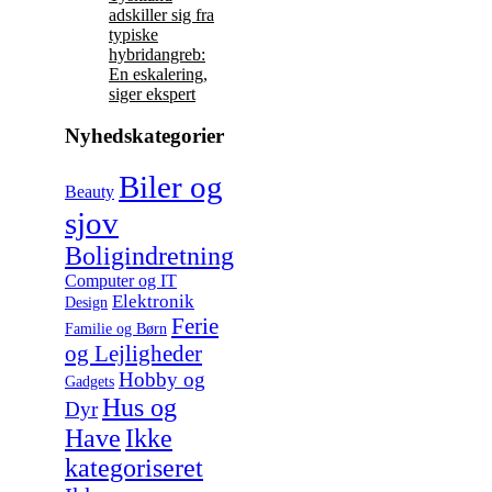
adskiller sig fra
typiske
hybridangreb:
En eskalering,
siger ekspert
Nyhedskategorier
Biler og
Beauty
sjov
Boligindretning
Computer og IT
Elektronik
Design
Ferie
Familie og Børn
og Lejligheder
Hobby og
Gadgets
Hus og
Dyr
Have
Ikke
kategoriseret