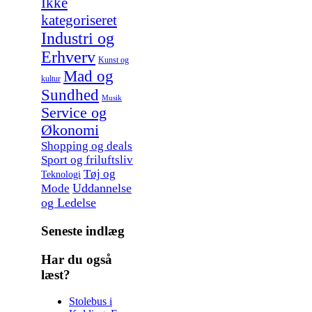
Ikke
kategoriseret
Industri og
Erhverv
Kunst og
Mad og
kultur
Sundhed
Musik
Service og
Økonomi
Shopping og deals
Sport og friluftsliv
Tøj og
Teknologi
Uddannelse
Mode
og Ledelse
Seneste indlæg
Har du også
læst?
Stolebus i