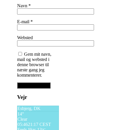
Navn
*
E-mail
*
Websted
Gem mit navn,
mail og websted i
denne browser til
næste gang jeg
kommenterer.
Vejr
Esbjerg, DK
14°
Clear
05:46
21:17 CEST
Feels like: 13
°C