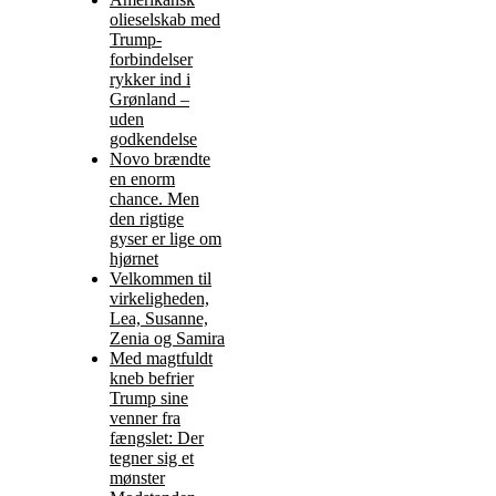
olieselskab med
Trump-
forbindelser
rykker ind i
Grønland –
uden
godkendelse
Novo brændte
en enorm
chance. Men
den rigtige
gyser er lige om
hjørnet
Velkommen til
virkeligheden,
Lea, Susanne,
Zenia og Samira
Med magtfuldt
kneb befrier
Trump sine
venner fra
fængslet: Der
tegner sig et
mønster