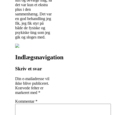
luft og bevæge mig, så
det var kun et ekstra
plus i den
sammenhæng. Det var
en god behandling jeg
fik, jeg fik styr på
både de fysiske og
psykiske ting som jeg
gik og sloges med.
Indlægsnavigation
Skriv et svar
Din e-mailadresse vil
ikke blive publiceret.
Krævede felter er
markeret med
*
Kommentar
*