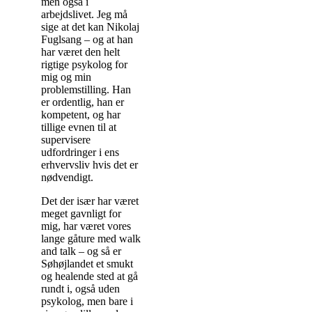
men også i
arbejdslivet. Jeg må
sige at det kan Nikolaj
Fuglsang – og at han
har været den helt
rigtige psykolog for
mig og min
problemstilling. Han
er ordentlig, han er
kompetent, og har
tillige evnen til at
supervisere
udfordringer i ens
erhvervsliv hvis det er
nødvendigt.
Det der især har været
meget gavnligt for
mig, har været vores
lange gåture med walk
and talk – og så er
Søhøjlandet et smukt
og healende sted at gå
rundt i, også uden
psykolog, men bare i