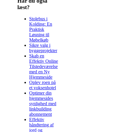
Har du også
læst?
Stolebus i
Kolding: En
Praktisk
Løsning til
Møbelkøb
Sikre valg i
byggeprojekter
Skab en
Effektiv Online
Tilstedeværelse
med en Ny
Hjemmeside
Oplev roen på
et voksenhotel
Optimer din
hjemmesides
synlighed med
linkbuilding
abonnement
Effektiv
håndtering af
jord og