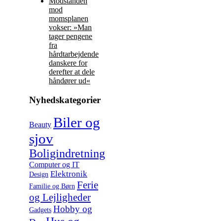
Modstanden
mod
momsplanen
vokser: »Man
tager pengene
fra
hårdtarbejdende
danskere for
derefter at dele
håndører ud«
Nyhedskategorier
Biler og
Beauty
sjov
Boligindretning
Computer og IT
Elektronik
Design
Ferie
Familie og Børn
og Lejligheder
Hobby og
Gadgets