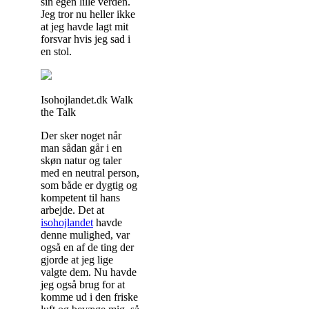
sin egen lille verden.
Jeg tror nu heller ikke
at jeg havde lagt mit
forsvar hvis jeg sad i
en stol.
Isohojlandet.dk Walk
the Talk
Der sker noget når
man sådan går i en
skøn natur og taler
med en neutral person,
som både er dygtig og
kompetent til hans
arbejde. Det at
isohojlandet
havde
denne mulighed, var
også en af de ting der
gjorde at jeg lige
valgte dem. Nu havde
jeg også brug for at
komme ud i den friske