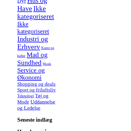
Hus og
Dyr
Have
Ikke
kategoriseret
Ikke
kategoriseret
Industri og
Erhverv
Kunst og
Mad og
kultur
Sundhed
Musik
Service og
Økonomi
Shopping og deals
Sport og friluftsliv
Tøj og
Teknologi
Uddannelse
Mode
og Ledelse
Seneste indlæg