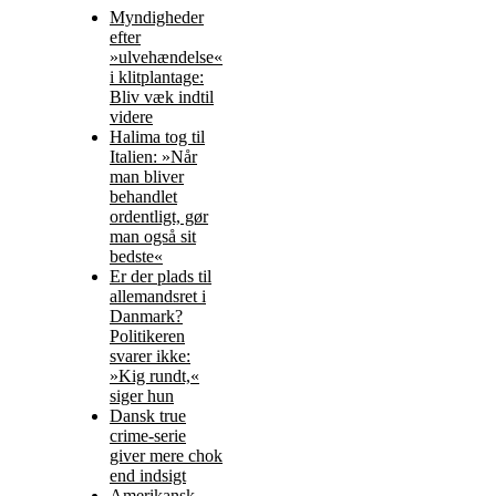
Myndigheder
efter
»ulvehændelse«
i klitplantage:
Bliv væk indtil
videre
Halima tog til
Italien: »Når
man bliver
behandlet
ordentligt, gør
man også sit
bedste«
Er der plads til
allemandsret i
Danmark?
Politikeren
svarer ikke:
»Kig rundt,«
siger hun
Dansk true
crime-serie
giver mere chok
end indsigt
Amerikansk