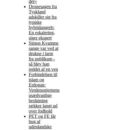
der«
Dronesagen fra
Tyskland
adskiller sig fra
typiske
hybridangreb:
En eskalering,
siger ekspert
Simon Kvamms
sange var ved at
drukne i larm
fra publikum -
så blev han
reddet af en ven
Forbindelsen til
islam og
Erdogan:
Verdensstjernens
usædvanlige
beslutning
rækker langt ud
over fodbold
PET og FE får
hug af
udenlandske