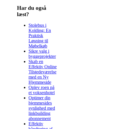
Har du også
læst?
Stolebus i
Kolding: En
Praktisk
Løsning til
Møbelkøb
Sikre valg i
byggeprojekter
Skab en
Effektiv Online
Tilstedeværelse
med en Ny
Hjemmeside
Oplev roen på
et voksenhotel
Optimer din
hjemmesides
synlighed med
linkbuilding
abonnement
Effektiv
håndtering af