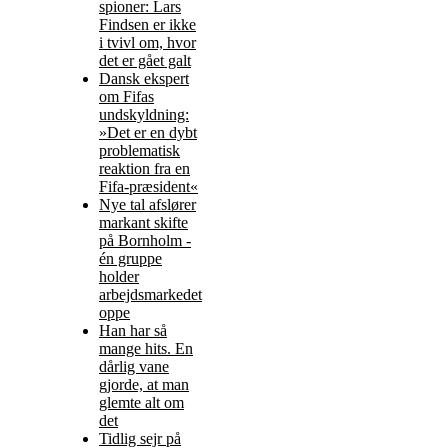
spioner: Lars
Findsen er ikke
i tvivl om, hvor
det er gået galt
Dansk ekspert
om Fifas
undskyldning:
»Det er en dybt
problematisk
reaktion fra en
Fifa-præsident«
Nye tal afslører
markant skifte
på Bornholm -
én gruppe
holder
arbejdsmarkedet
oppe
Han har så
mange hits. En
dårlig vane
gjorde, at man
glemte alt om
det
Tidlig sejr på