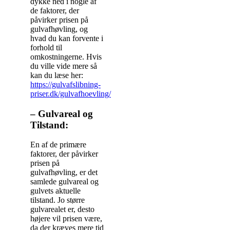
dykke ned i nogle af
de faktorer, der
påvirker prisen på
gulvafhøvling, og
hvad du kan forvente i
forhold til
omkostningerne. Hvis
du ville vide mere så
kan du læse her:
https://gulvafslibning-
priser.dk/gulvafhoevling/
– Gulvareal og
Tilstand:
En af de primære
faktorer, der påvirker
prisen på
gulvafhøvling, er det
samlede gulvareal og
gulvets aktuelle
tilstand. Jo større
gulvarealet er, desto
højere vil prisen være,
da der kræves mere tid