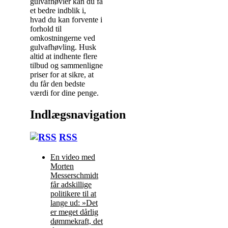
gulvafhøvler kan du få
et bedre indblik i,
hvad du kan forvente i
forhold til
omkostningerne ved
gulvafhøvling. Husk
altid at indhente flere
tilbud og sammenligne
priser for at sikre, at
du får den bedste
værdi for dine penge.
Indlægsnavigation
RSS
En video med
Morten
Messerschmidt
får adskillige
politikere til at
lange ud: »Det
er meget dårlig
dømmekraft, det