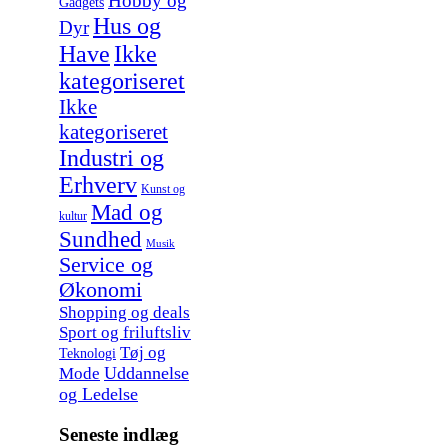
Hobby og
Gadgets
Hus og
Dyr
Have
Ikke
kategoriseret
Ikke
kategoriseret
Industri og
Erhverv
Kunst og
Mad og
kultur
Sundhed
Musik
Service og
Økonomi
Shopping og deals
Sport og friluftsliv
Tøj og
Teknologi
Uddannelse
Mode
og Ledelse
Seneste indlæg