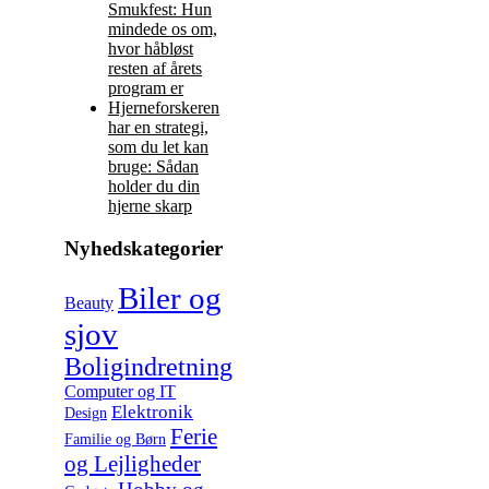
Smukfest: Hun
mindede os om,
hvor håbløst
resten af årets
program er
Hjerneforskeren
har en strategi,
som du let kan
bruge: Sådan
holder du din
hjerne skarp
Nyhedskategorier
Biler og
Beauty
sjov
Boligindretning
Computer og IT
Elektronik
Design
Ferie
Familie og Børn
og Lejligheder